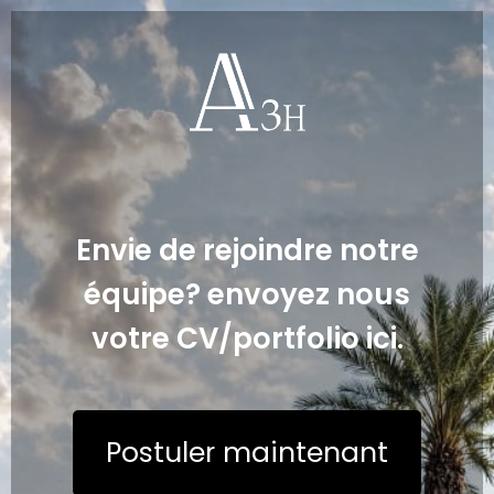
Envie de rejoindre notre
équipe? envoyez nous
votre CV/portfolio ici.
Postuler maintenant